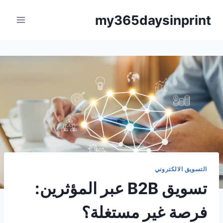
لتجاوز
my365daysinprint
لى
لمحتوى
التسويق الالكتروني
تسويق B2B عبر المؤثرين:
فرصة غير مستغلة؟